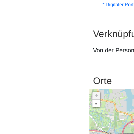
* Digitaler Por
Verknüpf
Von der Perso
Orte
+
-