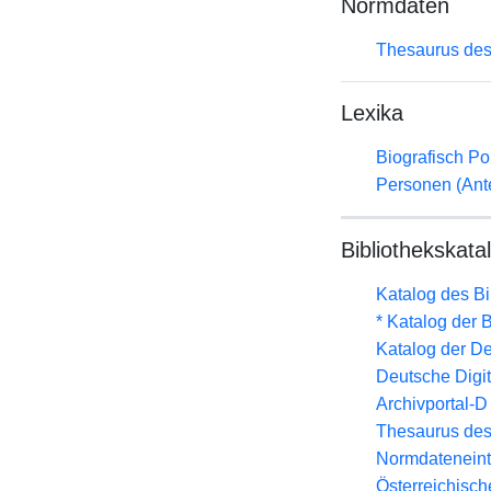
Normdaten
Thesaurus des
Lexika
Biografisch Po
Personen (Ante
Bibliothekskata
Katalog des B
* Katalog der
Katalog der D
Deutsche Digit
Archivportal-
Thesaurus des
Normdateneint
Österreichisc