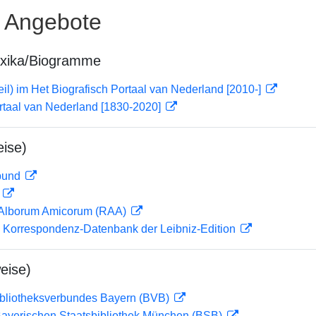
e Angebote
exika/Biogramme
il) im Het Biografisch Portaal van Nederland [2010-]
rtaal van Nederland [1830-2020]
ise)
rbund
D
 Alborum Amicorum (RAA)
 Korrespondenz-Datenbank der Leibniz-Edition
eise)
ibliotheksverbundes Bayern (BVB)
 Bayerischen Staatsbibliothek München (BSB)