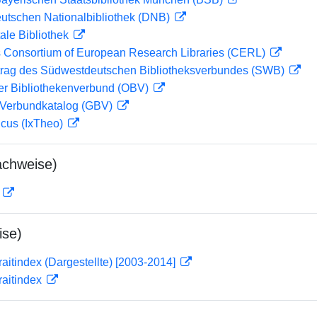
eutschen Nationalbibliothek (DNB)
ale Bibliothek
 Consortium of European Research Libraries (CERL)
rag des Südwestdeutschen Bibliotheksverbundes (SWB)
her Bibliothekenverbund (OBV)
Verbundkatalog (GBV)
icus (IxTheo)
achweise)
D
ise)
traitindex (Dargestellte) [2003-2014]
traitindex