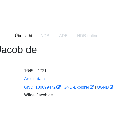
Übersicht
NDB
ADB
NDB
-online
Jacob de
1645 – 1721
Amsterdam
GND: 100699472
|
GND-Explorer
|
OGND
Wilde, Jacob de