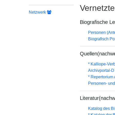
Vernetzt
Netzwerk
Biografische L
Personen (Ante
Biografisch Po
Quellen(nachwe
* Kalliope-Ve
Archivportal-
* Repertorium
Personen- und
Literatur(nachw
Katalog des B
* Katalog der