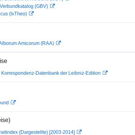
Verbundkatalog (GBV)
icus (IxTheo)
 Alborum Amicorum (RAA)
ise
 Korrespondenz-Datenbank der Leibniz-Edition
rbund
ise)
traitindex (Dargestellte) [2003-2014]