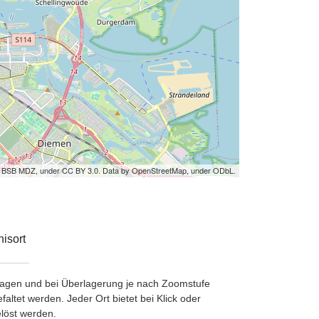
by BSB MDZ, under CC BY 3.0. Data by OpenStreetMap, under ODbL.
isort
etragen und bei Überlagerung je nach Zoomstufe
ltet werden. Jeder Ort bietet bei Klick oder
löst werden.