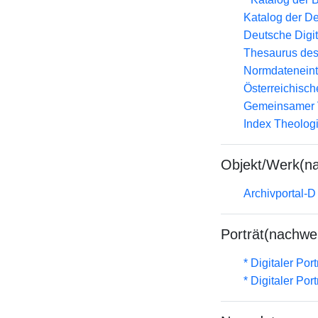
Katalog der D
Deutsche Digit
Thesaurus des
Normdateneint
Österreichisc
Gemeinsamer 
Index Theolog
Objekt/Werk(n
Archivportal-
Porträt(nachwe
* Digitaler Por
* Digitaler Por