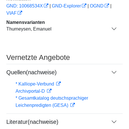
GND: 10068534X
|
GND-Explorer
|
OGND
|
VIAF
Namensvarianten
Thurneysen, Emanuel
Vernetzte Angebote
Quellen(nachweise)
* Kalliope-Verbund
Archivportal-D
* Gesamtkatalog deutschsprachiger
Leichenpredigten (GESA)
Literatur(nachweise)