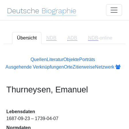
Deutsche
Biographie
Übersicht
NDB
ADB
NDB
-online
Quellen
Literatur
Objekte
Porträts
Ausgehende Verknüpfungen
Orte
Zitierweise
Netzwerk
Thurneysen, Emanuel
Lebensdaten
1687-09-23 – 1739-04-07
Normdaten