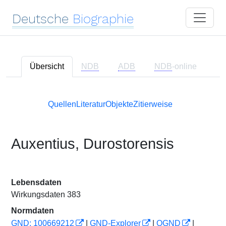
Deutsche
Biographie
Übersicht
NDB
ADB
NDB
-online
Quellen
Literatur
Objekte
Zitierweise
Auxentius, Durostorensis
Lebensdaten
Wirkungsdaten 383
Normdaten
GND: 100669212
|
GND-Explorer
|
OGND
|