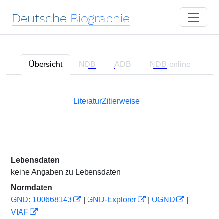
Deutsche
Biographie
Übersicht
NDB
ADB
NDB
-online
Literatur
Zitierweise
Lebensdaten
keine Angaben zu Lebensdaten
Normdaten
GND: 100668143
|
GND-Explorer
|
OGND
|
VIAF