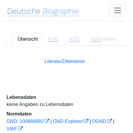
Deutsche
Biographie
Übersicht
NDB
ADB
NDB
-online
Literatur
Zitierweise
Lebensdaten
keine Angaben zu Lebensdaten
Normdaten
GND: 100666892
|
GND-Explorer
|
OGND
|
VIAF