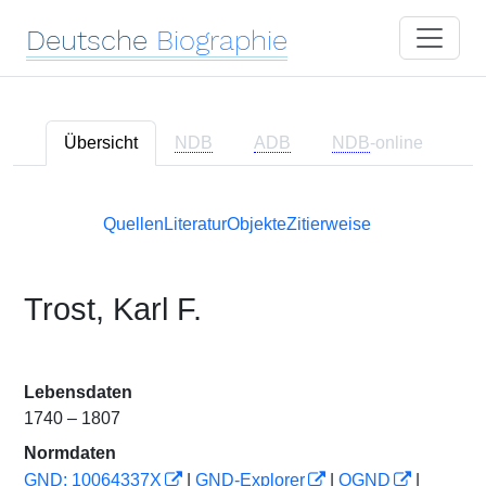
Deutsche
Biographie
Übersicht
NDB
ADB
NDB
-online
Quellen
Literatur
Objekte
Zitierweise
Trost, Karl F.
Lebensdaten
1740 – 1807
Normdaten
GND: 10064337X
|
GND-Explorer
|
OGND
|