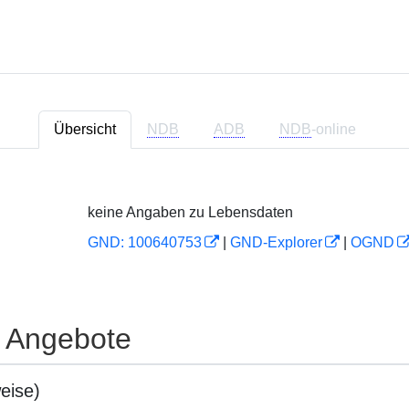
Übersicht
NDB
ADB
NDB
-online
keine Angaben zu Lebensdaten
GND: 100640753
|
GND-Explorer
|
OGND
e Angebote
eise)