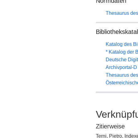
Normdaten
Thesaurus des
Bibliothekskata
Katalog des B
* Katalog der
Deutsche Digit
Archivportal-
Thesaurus des
Österreichisc
Verknüpf
Zitierweise
Terni, Pietro, Ind