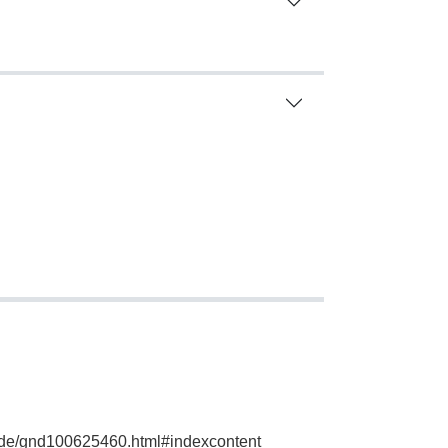
ie.de/gnd100625460.html#indexcontent