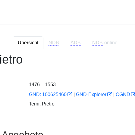
Übersicht
NDB
ADB
NDB
-online
ietro
1476 – 1553
GND: 100625460
|
GND-Explorer
|
OGND
Terni, Pietro
e Angebote