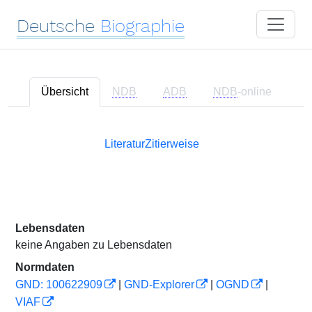
Deutsche
Biographie
Übersicht
NDB
ADB
NDB
-online
Literatur
Zitierweise
Lebensdaten
keine Angaben zu Lebensdaten
Normdaten
GND: 100622909
|
GND-Explorer
|
OGND
|
VIAF