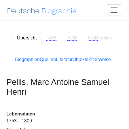
Deutsche
Biographie
Übersicht
NDB
ADB
NDB
-online
Biographien
Quellen
Literatur
Objekte
Zitierweise
Pellis, Marc Antoine Samuel
Henri
Lebensdaten
1753 – 1809