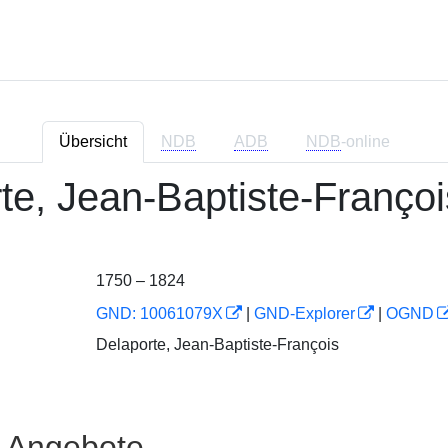
Übersicht
NDB
ADB
NDB
-online
te, Jean-Baptiste-Françoi
1750 – 1824
GND: 10061079X
|
GND-Explorer
|
OGND
Delaporte, Jean-Baptiste-François
e Angebote