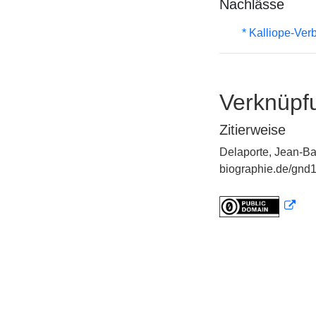
Nachlässe
* Kalliope-Ve
Verknüpf
Zitierweise
Delaporte, Jean-Bap
biographie.de/gnd1