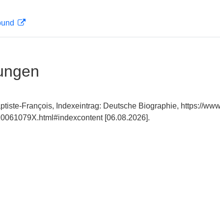
rbund
ungen
tiste-François, Indexeintrag: Deutsche Biographie, https://ww
0061079X.html#indexcontent [06.08.2026].