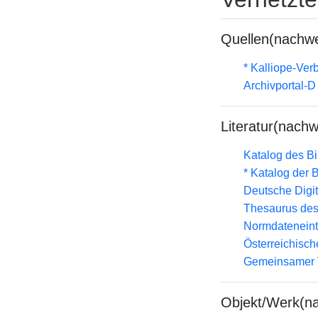
Quellen(nachwe
* Kalliope-Ve
Archivportal-
Literatur(nachw
Katalog des B
* Katalog der
Deutsche Digit
Thesaurus des
Normdateneint
Österreichisc
Gemeinsamer 
Objekt/Werk(n