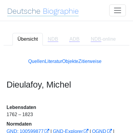
Deutsche
Biographie
Übersicht
NDB
ADB
NDB
-online
Quellen
Literatur
Objekte
Zitierweise
Dieulafoy, Michel
Lebensdaten
1762 – 1823
Normdaten
GND: 100599877
|
GND-Explorer
|
OGND
|