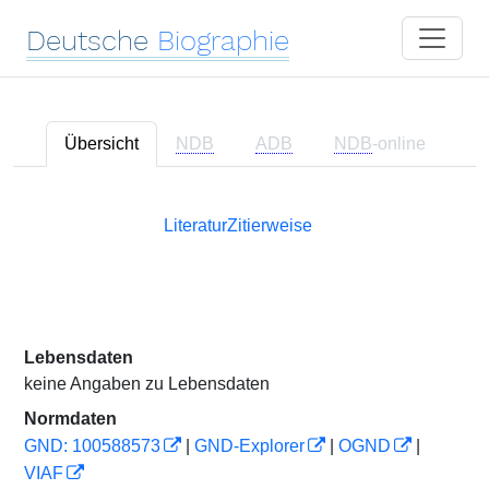
Deutsche
Biographie
Übersicht
NDB
ADB
NDB
-online
Literatur
Zitierweise
Lebensdaten
keine Angaben zu Lebensdaten
Normdaten
GND: 100588573
|
GND-Explorer
|
OGND
|
VIAF