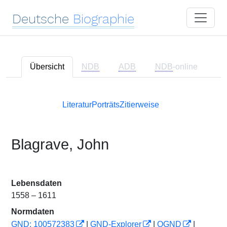
Deutsche
Biographie
Übersicht
NDB
ADB
NDB
-online
Literatur
Porträts
Zitierweise
Blagrave, John
Lebensdaten
1558 – 1611
Normdaten
GND: 100572383
|
GND-Explorer
|
OGND
|