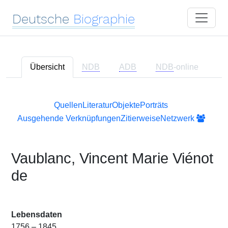
Deutsche
Biographie
Übersicht
NDB
ADB
NDB
-online
Quellen
Literatur
Objekte
Porträts
Ausgehende Verknüpfungen
Zitierweise
Netzwerk
Vaublanc, Vincent Marie Viénot
de
Lebensdaten
1756 – 1845