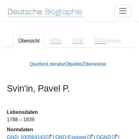
Deutsche
Biographie
Übersicht
NDB
ADB
NDB
-online
Quellen
Literatur
Objekte
Zitierweise
Svinʹin, Pavel P.
Lebensdaten
1788 – 1839
Normdaten
GND: 100564143
|
GND-Explorer
|
OGND
|