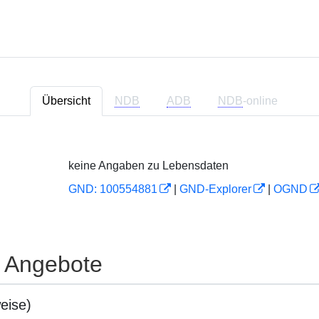
Übersicht
NDB
ADB
NDB
-online
keine Angaben zu Lebensdaten
GND: 100554881
|
GND-Explorer
|
OGND
e Angebote
eise)