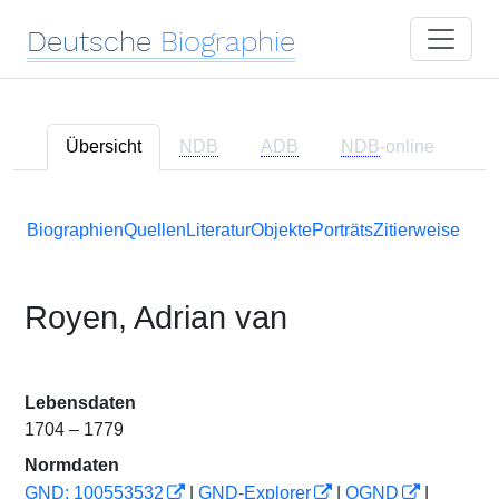
Deutsche
Biographie
Übersicht
NDB
ADB
NDB
-online
Biographien
Quellen
Literatur
Objekte
Porträts
Zitierweise
Royen, Adrian van
Lebensdaten
1704 – 1779
Normdaten
GND: 100553532
|
GND-Explorer
|
OGND
|