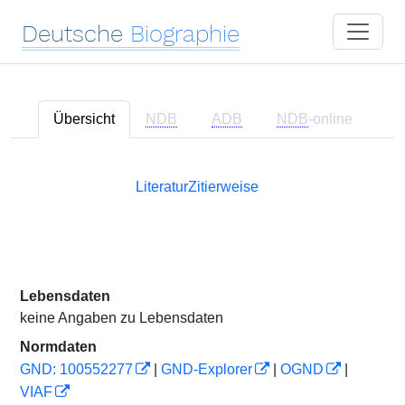
Deutsche
Biographie
Übersicht
NDB
ADB
NDB
-online
Literatur
Zitierweise
Lebensdaten
keine Angaben zu Lebensdaten
Normdaten
GND: 100552277
|
GND-Explorer
|
OGND
|
VIAF