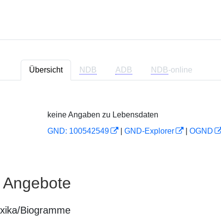
Übersicht
NDB
ADB
NDB
-online
keine Angaben zu Lebensdaten
GND: 100542549
|
GND-Explorer
|
OGND
e Angebote
exika/Biogramme