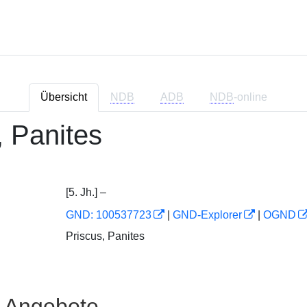
Übersicht
NDB
ADB
NDB
-online
, Panites
[5. Jh.] –
GND: 100537723
|
GND-Explorer
|
OGND
Priscus, Panites
e Angebote