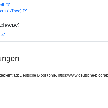
rii
icus (IxTheo)
achweise)
D
ungen
Indexeintrag: Deutsche Biographie, https://www.deutsche-biog