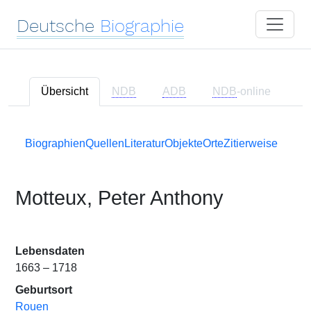
Deutsche
Biographie
Übersicht
NDB
ADB
NDB
-online
Biographien
Quellen
Literatur
Objekte
Orte
Zitierweise
Motteux, Peter Anthony
Lebensdaten
1663 – 1718
Geburtsort
Rouen