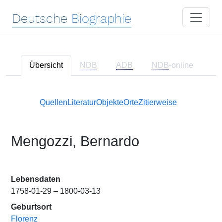
Deutsche
Biographie
Übersicht
NDB
ADB
NDB
-online
Quellen
Literatur
Objekte
Orte
Zitierweise
Mengozzi, Bernardo
Lebensdaten
1758-01-29 – 1800-03-13
Geburtsort
Florenz