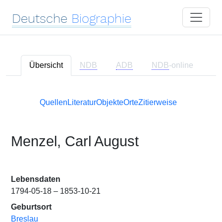
Deutsche
Biographie
Übersicht
NDB
ADB
NDB
-online
Quellen
Literatur
Objekte
Orte
Zitierweise
Menzel, Carl August
Lebensdaten
1794-05-18 – 1853-10-21
Geburtsort
Breslau