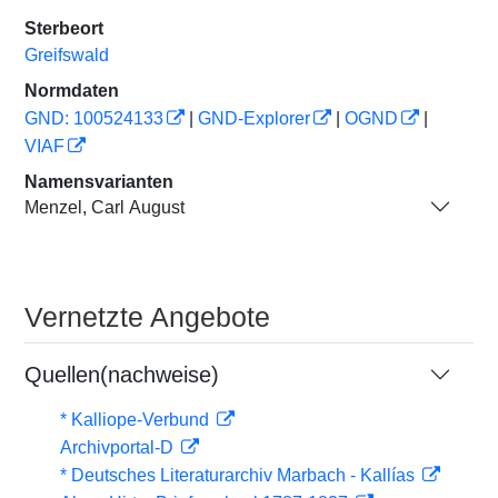
Sterbeort
Greifswald
Normdaten
GND: 100524133
|
GND-Explorer
|
OGND
|
VIAF
Namensvarianten
Menzel, Carl August
Vernetzte Angebote
Quellen(nachweise)
* Kalliope-Verbund
Archivportal-D
* Deutsches Literaturarchiv Marbach - Kallías