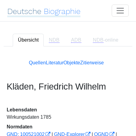
Deutsche
Biographie
Übersicht
NDB
ADB
NDB
-online
Quellen
Literatur
Objekte
Zitierweise
Kläden, Friedrich Wilhelm
Lebensdaten
Wirkungsdaten 1785
Normdaten
GND: 100521002
|
GND-Explorer
|
OGND
|