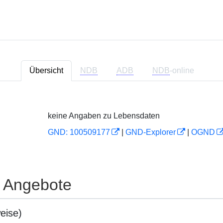
Übersicht
NDB
ADB
NDB
-online
keine Angaben zu Lebensdaten
GND: 100509177
|
GND-Explorer
|
OGND
e Angebote
eise)