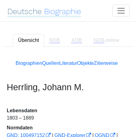
Deutsche
Biographie
Übersicht
NDB
ADB
NDB
-online
Biographien
Quellen
Literatur
Objekte
Zitierweise
Herrling, Johann M.
Lebensdaten
1803 – 1889
Normdaten
GND: 100497152
|
GND-Explorer
|
OGND
|