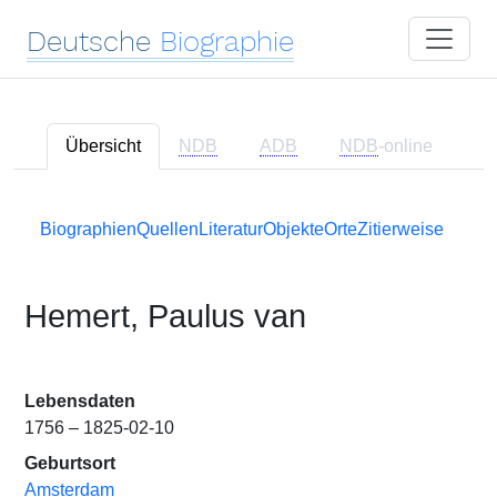
Deutsche
Biographie
Übersicht
NDB
ADB
NDB
-online
Biographien
Quellen
Literatur
Objekte
Orte
Zitierweise
Hemert, Paulus van
Lebensdaten
1756 – 1825-02-10
Geburtsort
Amsterdam