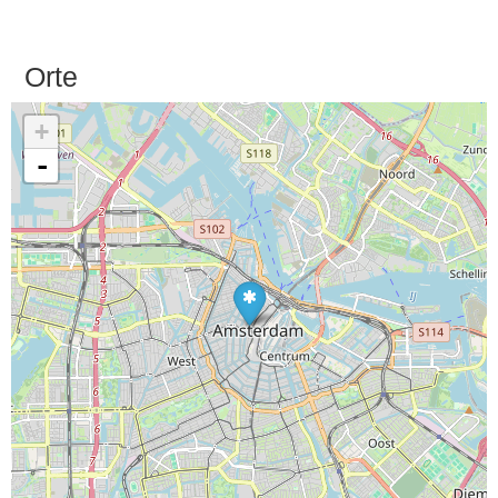
Orte
+
-