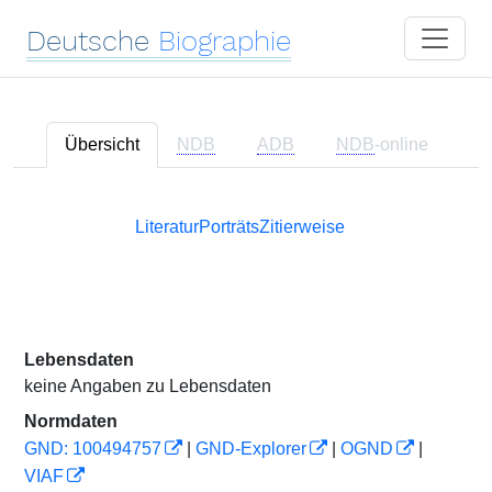
Deutsche
Biographie
Übersicht
NDB
ADB
NDB
-online
Literatur
Porträts
Zitierweise
Lebensdaten
keine Angaben zu Lebensdaten
Normdaten
GND: 100494757
|
GND-Explorer
|
OGND
|
VIAF