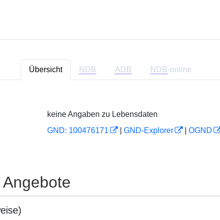
Übersicht
NDB
ADB
NDB
-online
keine Angaben zu Lebensdaten
GND: 100476171
|
GND-Explorer
|
OGND
e Angebote
eise)