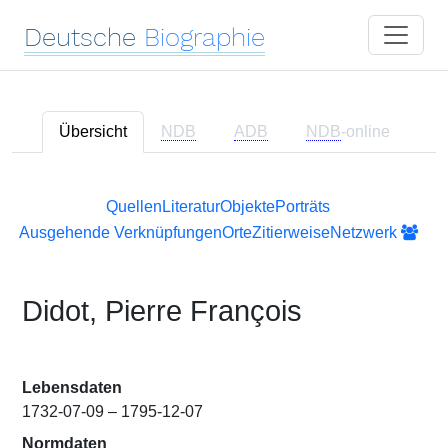
Deutsche
Biographie
Übersicht
NDB
ADB
NDB
-online
Quellen
Literatur
Objekte
Porträts
Ausgehende Verknüpfungen
Orte
Zitierweise
Netzwerk
Didot, Pierre François
Lebensdaten
1732-07-09 – 1795-12-07
Normdaten