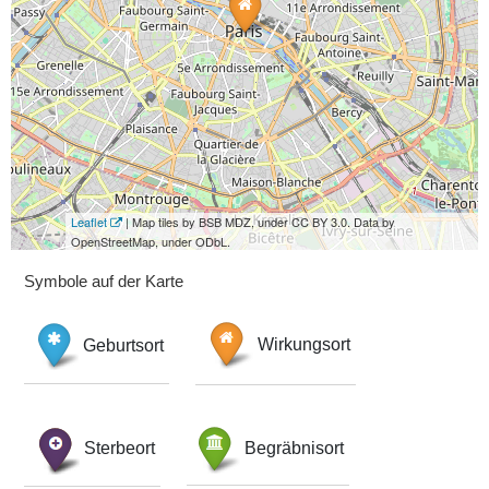
Leaflet
| Map tiles by BSB MDZ, under CC BY 3.0. Data by
OpenStreetMap, under ODbL.
Symbole auf der Karte
Geburtsort
Wirkungsort
Sterbeort
Begräbnisort