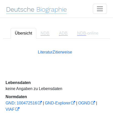
Deutsche
Biographie
Übersicht
NDB
ADB
NDB
-online
Literatur
Zitierweise
Lebensdaten
keine Angaben zu Lebensdaten
Normdaten
GND: 100472516
|
GND-Explorer
|
OGND
|
VIAF