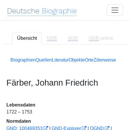
Deutsche
Biographie
Übersicht
NDB
ADB
NDB
-online
Biographien
Quellen
Literatur
Objekte
Orte
Zitierweise
Färber, Johann Friedrich
Lebensdaten
1722 – 1753
Normdaten
GND: 100469353
|
GND-Explorer
|
OGND
|