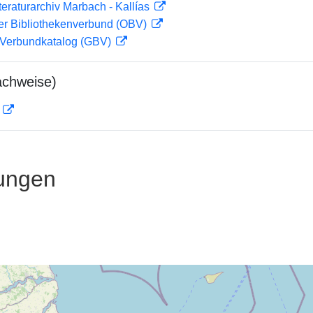
teraturarchiv Marbach - Kallías
her Bibliothekenverbund (OBV)
Verbundkatalog (GBV)
achweise)
D
ungen