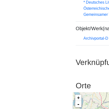
* Deutsches Li
Österreichisc
Gemeinsamer 
Objekt/Werk(n
Archivportal-
Verknüpf
Orte
+
-