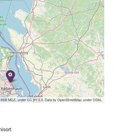
by BSB MDZ, under CC BY 3.0. Data by OpenStreetMap, under ODbL.
isort