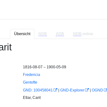
Übersicht
NDB
ADB
NDB
-online
arit
1816-08-07 – 1900-05-09
Fredericia
Gentofte
GND: 100458041
|
GND-Explorer
|
OGND
Etlar, Carit