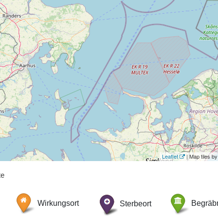
Leaflet
| Map tiles 
te
Wirkungsort
Sterbeort
Begräbn