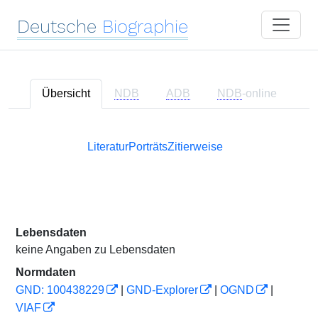
Deutsche
Biographie
Übersicht
NDB
ADB
NDB
-online
Literatur
Porträts
Zitierweise
Lebensdaten
keine Angaben zu Lebensdaten
Normdaten
GND: 100438229
|
GND-Explorer
|
OGND
|
VIAF