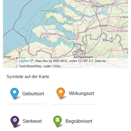
Leaflet
| Map tiles by BSB MDZ, under CC BY 3.0. Data by
OpenStreetMap, under ODbL.
Symbole auf der Karte
Geburtsort
Wirkungsort
Sterbeort
Begräbnisort