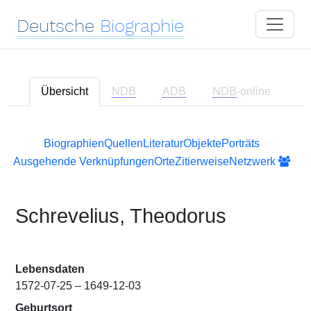
Deutsche
Biographie
Übersicht
NDB
ADB
NDB
-online
Biographien
Quellen
Literatur
Objekte
Porträts
Ausgehende Verknüpfungen
Orte
Zitierweise
Netzwerk
Schrevelius, Theodorus
Lebensdaten
1572-07-25 – 1649-12-03
Geburtsort