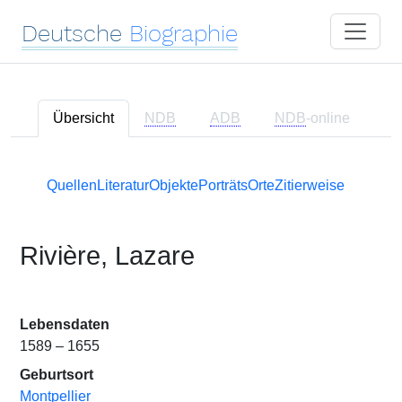
Deutsche
Biographie
Übersicht
NDB
ADB
NDB
-online
Quellen
Literatur
Objekte
Porträts
Orte
Zitierweise
Rivière, Lazare
Lebensdaten
1589 – 1655
Geburtsort
Montpellier