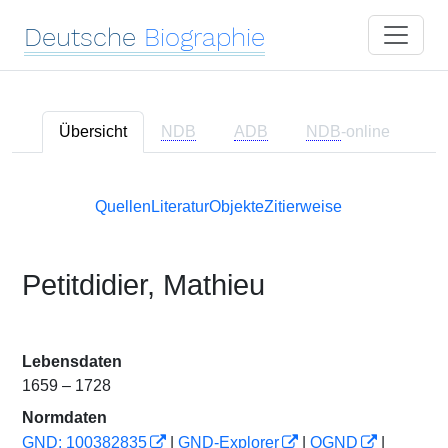
Deutsche
Biographie
Übersicht
NDB
ADB
NDB
-online
Quellen
Literatur
Objekte
Zitierweise
Petitdidier, Mathieu
Lebensdaten
1659 – 1728
Normdaten
GND: 100382835
|
GND-Explorer
|
OGND
|