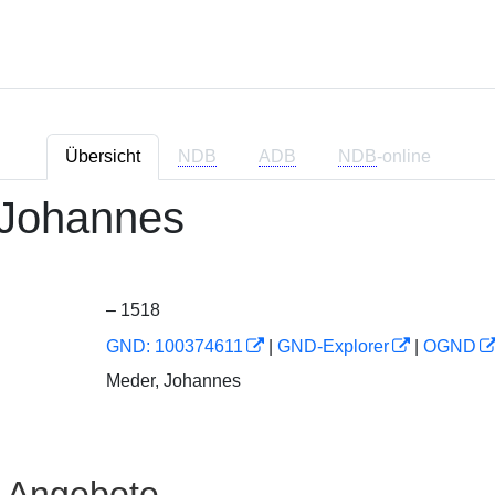
Übersicht
NDB
ADB
NDB
-online
 Johannes
– 1518
GND: 100374611
|
GND-Explorer
|
OGND
Meder, Johannes
e Angebote