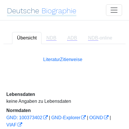
Deutsche
Biographie
Übersicht
NDB
ADB
NDB
-online
Literatur
Zitierweise
Lebensdaten
keine Angaben zu Lebensdaten
Normdaten
GND: 100373402
|
GND-Explorer
|
OGND
|
VIAF