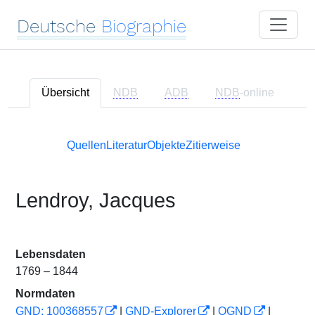
Deutsche
Biographie
Übersicht
NDB
ADB
NDB
-online
Quellen
Literatur
Objekte
Zitierweise
Lendroy, Jacques
Lebensdaten
1769 – 1844
Normdaten
GND: 100368557
|
GND-Explorer
|
OGND
|