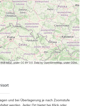
by BSB MDZ, under CC BY 3.0. Data by OpenStreetMap, under ODbL.
isort
etragen und bei Überlagerung je nach Zoomstufe
ltet werden. Jeder Ort bietet bei Klick oder