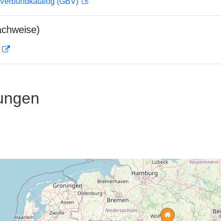
Verbundkatalog (GBV)
achweise)
D
ungen