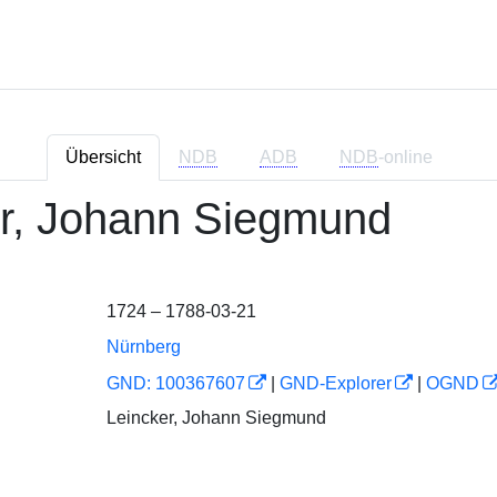
Übersicht
NDB
ADB
NDB
-online
r, Johann Siegmund
1724 – 1788-03-21
Nürnberg
GND: 100367607
|
GND-Explorer
|
OGND
Leincker, Johann Siegmund