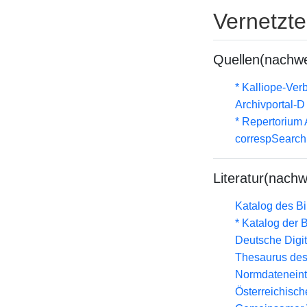
Vernetzt
Quellen(nachwe
* Kalliope-Ve
Archivportal-
* Repertorium
correspSearch 
Literatur(nachw
Katalog des B
* Katalog der
Deutsche Digit
Thesaurus des
Normdateneint
Österreichisc