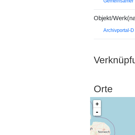
Gemeinsamer 
Objekt/Werk(n
Archivportal-
Verknüpf
Orte
+
-