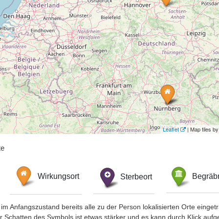
Leaflet
| Map tiles 
te
Wirkungsort
Sterbeort
Begräbn
im Anfangszustand bereits alle zu der Person lokalisierten Orte eing
chatten des Symbols ist etwas stärker und es kann durch Klick aufgefa