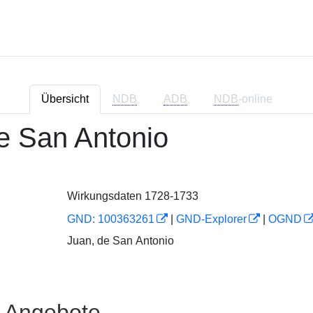
Übersicht
NDB
ADB
NDB
-online
e San Antonio
Wirkungsdaten 1728-1733
GND: 100363261
|
GND-Explorer
|
OGND
Juan, de San Antonio
e Angebote