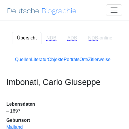
Deutsche
Biographie
Übersicht
NDB
ADB
NDB
-online
Quellen
Literatur
Objekte
Porträts
Orte
Zitierweise
Imbonati, Carlo Giuseppe
Lebensdaten
– 1697
Geburtsort
Mailand