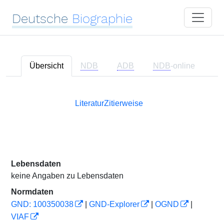
Deutsche
Biographie
Übersicht
NDB
ADB
NDB
-online
Literatur
Zitierweise
Lebensdaten
keine Angaben zu Lebensdaten
Normdaten
GND: 100350038
|
GND-Explorer
|
OGND
|
VIAF