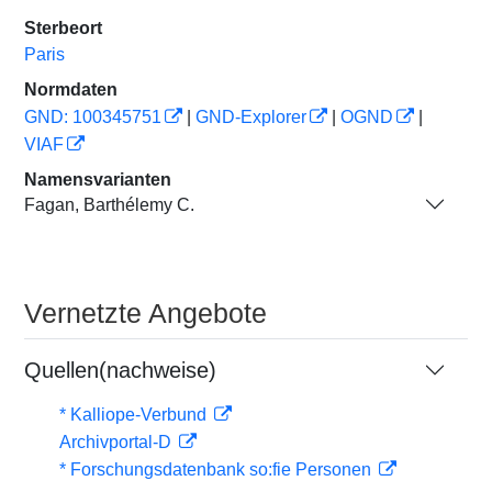
Sterbeort
Paris
Normdaten
GND: 100345751
|
GND-Explorer
|
OGND
|
VIAF
Namensvarianten
Fagan, Barthélemy C.
Vernetzte Angebote
Quellen(nachweise)
* Kalliope-Verbund
Archivportal-D
* Forschungsdatenbank so:fie Personen