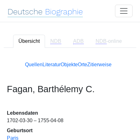
Deutsche
Biographie
Übersicht
NDB
ADB
NDB
-online
Quellen
Literatur
Objekte
Orte
Zitierweise
Fagan, Barthélemy C.
Lebensdaten
1702-03-30 – 1755-04-08
Geburtsort
Paris