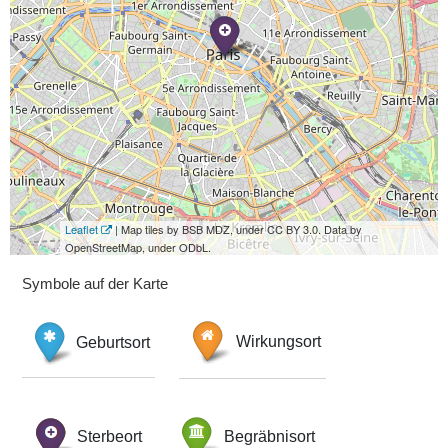
Leaflet
| Map tiles by BSB MDZ, under CC BY 3.0. Data by
OpenStreetMap, under ODbL.
Symbole auf der Karte
Geburtsort
Wirkungsort
Sterbeort
Begräbnisort