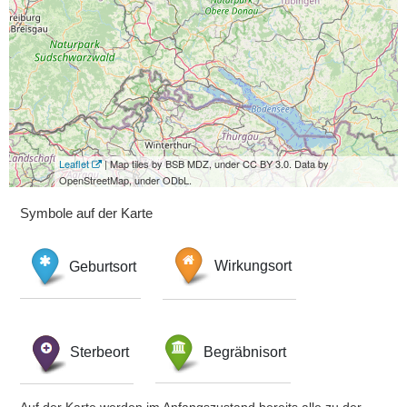
Leaflet
| Map tiles by BSB MDZ, under CC BY 3.0. Data by
OpenStreetMap, under ODbL.
Symbole auf der Karte
Geburtsort
Wirkungsort
Sterbeort
Begräbnisort