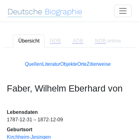
Deutsche
Biographie
Übersicht
NDB
ADB
NDB
-online
Quellen
Literatur
Objekte
Orte
Zitierweise
Faber, Wilhelm Eberhard von
Lebensdaten
1787-12-31 – 1872-12-09
Geburtsort
Kirchheim-Jesingen