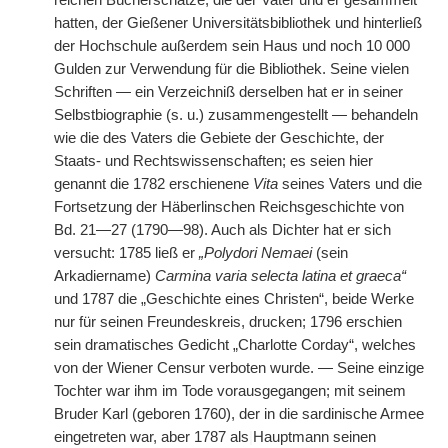
reichen Bücherschätze, die der Vater und er gesammelt
hatten, der Gießener Universitätsbibliothek und hinterließ
der Hochschule außerdem sein Haus und noch 10 000
Gulden zur Verwendung für die Bibliothek. Seine vielen
Schriften — ein Verzeichniß derselben hat er in seiner
Selbstbiographie (s. u.) zusammengestellt — behandeln
wie die des Vaters die Gebiete der Geschichte, der
Staats- und Rechtswissenschaften; es seien hier
genannt die 1782 erschienene
Vita
seines Vaters und die
Fortsetzung der Häberlinschen Reichsgeschichte von
Bd. 21—27 (1790—98). Auch als Dichter hat er sich
versucht: 1785 ließ er
„Polydori Nemaei
(sein
Arkadiername)
Carmina varia selecta latina et graeca“
und 1787 die „Geschichte eines Christen“, beide Werke
nur für seinen Freundeskreis, drucken; 1796 erschien
sein dramatisches Gedicht „Charlotte Corday“, welches
von der Wiener Censur verboten wurde. — Seine einzige
Tochter war ihm im Tode vorausgegangen; mit seinem
Bruder Karl (geboren 1760), der in die sardinische Armee
eingetreten war, aber 1787 als
|
Hauptmann seinen