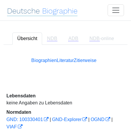
Deutsche
Biographie
Übersicht
NDB
ADB
NDB
-online
Biographien
Literatur
Zitierweise
Lebensdaten
keine Angaben zu Lebensdaten
Normdaten
GND: 100330401
|
GND-Explorer
|
OGND
|
VIAF