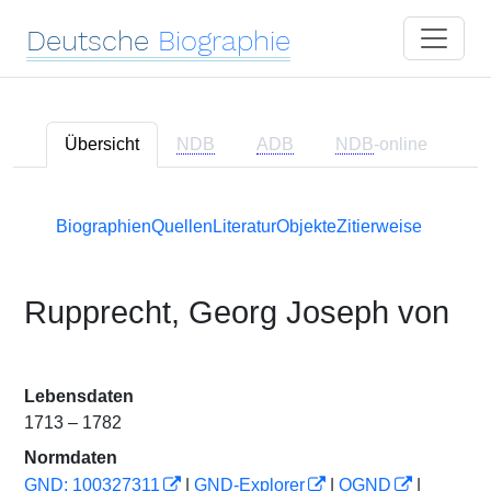
Deutsche
Biographie
Übersicht
NDB
ADB
NDB
-online
Biographien
Quellen
Literatur
Objekte
Zitierweise
Rupprecht, Georg Joseph von
Lebensdaten
1713 – 1782
Normdaten
GND: 100327311
|
GND-Explorer
|
OGND
|